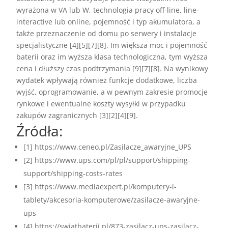
wyrażona w VA lub W, technologia pracy off-line, line-
interactive lub online, pojemność i typ akumulatora, a
także przeznaczenie od domu po serwery i instalacje
specjalistyczne [4][5][7][8]. Im większa moc i pojemność
baterii oraz im wyższa klasa technologiczna, tym wyższa
cena i dłuższy czas podtrzymania [9][7][8]. Na wynikowy
wydatek wpływają również funkcje dodatkowe, liczba
wyjść, oprogramowanie, a w pewnym zakresie promocje
rynkowe i ewentualne koszty wysyłki w przypadku
zakupów zagranicznych [3][2][4][9].
Źródła:
[1] https://www.ceneo.pl/Zasilacze_awaryjne_UPS
[2] https://www.ups.com/pl/pl/support/shipping-
support/shipping-costs-rates
[3] https://www.mediaexpert.pl/komputery-i-
tablety/akcesoria-komputerowe/zasilacze-awaryjne-
ups
[4] https://swiatbaterii.pl/873-zasilacz-ups-zasilacz-