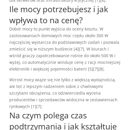
dla serwerów oraz infrastruktury krytycznej [7][8].
Ile mocy potrzebujesz i jak
wpływa to na cenę?
Dobór mocy to punkt wyjścia do oceny kosztu. W
zastosowaniach domowych moc rzędu około 300 W
najczęściej wystarcza do podstawowych zadań i pozwala
zmieścić się w niższym budżecie [4][7]. W biurach i
wśród graczy zapotrzebowanie rośnie do około 500 W i
wyżej, co automatycznie winduje cenę z racji mocniejszej
elektroniki i większej pojemności baterii [5][7][8].
Wzrost mocy wiąże się nie tylko z większą wydajnością,
ale też z lepszym radzeniem sobie z chwilowymi
szczytami obciążenia, co odzwierciedla wycena
producentów i sprzedawców widoczna w zestawieniach
rynkowych [1][7].
Na czym polega czas
podtrzymania i jak kształtuje