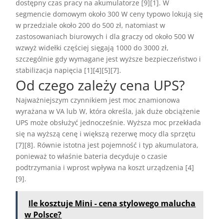
dostępny czas pracy na akumulatorze [9][1]. W
segmencie domowym około 300 W ceny typowo lokują się
w przedziale około 200 do 500 zł, natomiast w
zastosowaniach biurowych i dla graczy od około 500 W
wzwyż widełki częściej sięgają 1000 do 3000 zł,
szczególnie gdy wymagane jest wyższe bezpieczeństwo i
stabilizacja napięcia [1][4][5][7].
Od czego zależy cena UPS?
Najważniejszym czynnikiem jest moc znamionowa
wyrażana w VA lub W, która określa, jak duże obciążenie
UPS może obsłużyć jednocześnie. Wyższa moc przekłada
się na wyższą cenę i większą rezerwę mocy dla sprzętu
[7][8]. Równie istotna jest pojemność i typ akumulatora,
ponieważ to właśnie bateria decyduje o czasie
podtrzymania i wprost wpływa na koszt urządzenia [4]
[9].
Ile kosztuje Mini - cena stylowego malucha
w Polsce?