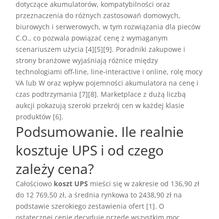
dotyczące akumulatorów, kompatybilności oraz
przeznaczenia do różnych zastosowań domowych,
biurowych i serwerowych, w tym rozwiązania dla pieców
C.O., co pozwala powiązać cenę z wymaganym
scenariuszem użycia [4][5][9]. Poradniki zakupowe i
strony branżowe wyjaśniają różnice między
technologiami off-line, line-interactive i online, rolę mocy
VA lub W oraz wpływ pojemności akumulatora na cenę i
czas podtrzymania [7][8]. Marketplace z dużą liczbą
aukcji pokazują szeroki przekrój cen w każdej klasie
produktów [6].
Podsumowanie. Ile realnie
kosztuje UPS i od czego
zależy cena?
Całościowo
koszt UPS
mieści się w zakresie od 136,90 zł
do 12 769,50 zł, a średnia rynkowa to 2438,90 zł na
podstawie szerokiego zestawienia ofert [1]. O
ostatecznej cenie decyduje przede wszystkim moc