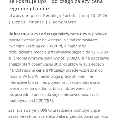
Ile kosztuje ups i od czego zależy cena
tego urządzenia?
utworzone przez
Redakcja Portalu
|
maj 10, 2026
|
Biznes i finanse
|
0 komentarzy
Ile kosztuje UPS
i
od czego zależy cena UPS
w praktyce
można określić już na wstępie. Najtańsze zasilacze
awaryjne kosztują od 136,90 zł, a najbardziej
rozbudowane modele przemysłowe sięgają do 12 769,50
zł. Średnia rynkowa cena wynosi 2438,90 zł na podstawie
analizy ofert obejmującej 30 produktów w 15 sklepach
[1]. Ostateczna
cena UPS
zależy przede wszystkim od
mocy w VA lub W, technologii pracy off-line, line-
interactive lub online, pojemności akumulatora oraz
przeznaczenia do domu, biura lub serwera, co
bezpośrednio przekłada się na niezawodność i czas
podtrzymania [4][5][7][8].
Zasilacz awaryjny UPS to urządzenie podtrzymujące
zasilanie i chroniące elektronikę przed skutkami zaników