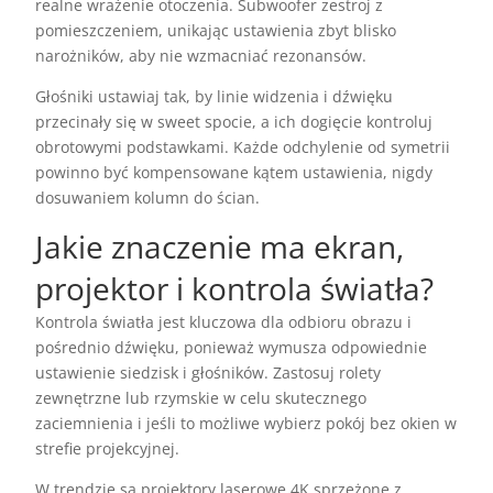
realne wrażenie otoczenia. Subwoofer zestroj z
pomieszczeniem, unikając ustawienia zbyt blisko
narożników, aby nie wzmacniać rezonansów.
Głośniki ustawiaj tak, by linie widzenia i dźwięku
przecinały się w sweet spocie, a ich dogięcie kontroluj
obrotowymi podstawkami. Każde odchylenie od symetrii
powinno być kompensowane kątem ustawienia, nigdy
dosuwaniem kolumn do ścian.
Jakie znaczenie ma ekran,
projektor i kontrola światła?
Kontrola światła jest kluczowa dla odbioru obrazu i
pośrednio dźwięku, ponieważ wymusza odpowiednie
ustawienie siedzisk i głośników. Zastosuj rolety
zewnętrzne lub rzymskie w celu skutecznego
zaciemnienia i jeśli to możliwe wybierz pokój bez okien w
strefie projekcyjnej.
W trendzie są projektory laserowe 4K sprzężone z