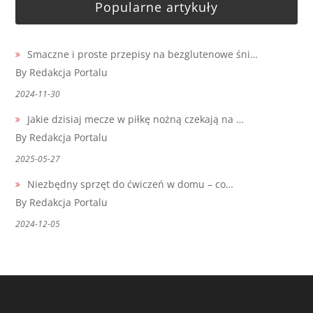
Popularne artykuły
Smaczne i proste przepisy na bezglutenowe śni…
By Redakcja Portalu
2024-11-30
Jakie dzisiaj mecze w piłkę nożną czekają na …
By Redakcja Portalu
2025-05-27
Niezbędny sprzęt do ćwiczeń w domu – co…
By Redakcja Portalu
2024-12-05