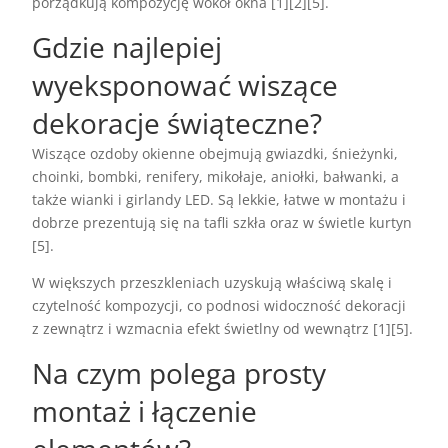
porządkują kompozycję wokół okna [1][2][5].
Gdzie najlepiej
wyeksponować wiszące
dekoracje świąteczne?
Wiszące ozdoby okienne obejmują gwiazdki, śnieżynki,
choinki, bombki, renifery, mikołaje, aniołki, bałwanki, a
także wianki i girlandy LED. Są lekkie, łatwe w montażu i
dobrze prezentują się na tafli szkła oraz w świetle kurtyn
[5].
W większych przeszkleniach uzyskują właściwą skalę i
czytelność kompozycji, co podnosi widoczność dekoracji
z zewnątrz i wzmacnia efekt świetlny od wewnątrz [1][5].
Na czym polega prosty
montaż i łączenie