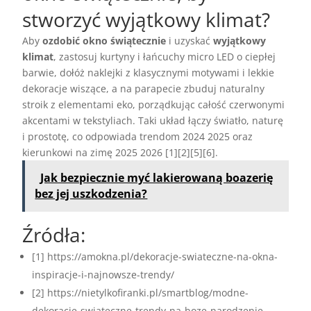
stworzyć wyjątkowy klimat?
Aby
ozdobić okno świątecznie
i uzyskać
wyjątkowy
klimat
, zastosuj kurtyny i łańcuchy micro LED o ciepłej
barwie, dołóż naklejki z klasycznymi motywami i lekkie
dekoracje wiszące, a na parapecie zbuduj naturalny
stroik z elementami eko, porządkując całość czerwonymi
akcentami w tekstyliach. Taki układ łączy światło, naturę
i prostotę, co odpowiada trendom 2024 2025 oraz
kierunkowi na zimę 2025 2026 [1][2][5][6].
Jak bezpiecznie myć lakierowaną boazerię
bez jej uszkodzenia?
Źródła:
[1] https://amokna.pl/dekoracje-swiateczne-na-okna-
inspiracje-i-najnowsze-trendy/
[2] https://nietylkofiranki.pl/smartblog/modne-
dekoracje-swiateczne-trendy-na-boze-narodzenie