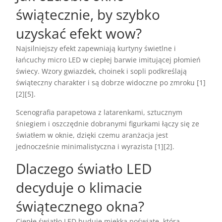
świątecznie, by szybko
uzyskać efekt wow?
Najsilniejszy efekt zapewniają kurtyny świetlne i
łańcuchy micro LED w ciepłej barwie imitującej płomień
świecy. Wzory gwiazdek, choinek i sopli podkreślają
świąteczny charakter i są dobrze widoczne po zmroku [1]
[2][5].
Scenografia parapetowa z latarenkami, sztucznym
śniegiem i oszczędnie dobranymi figurkami łączy się ze
światłem w oknie, dzięki czemu aranżacja jest
jednocześnie minimalistyczna i wyrazista [1][2].
Dlaczego światło LED
decyduje o klimacie
świątecznego okna?
Ciepłe światło LED buduje miękką poświatę, która