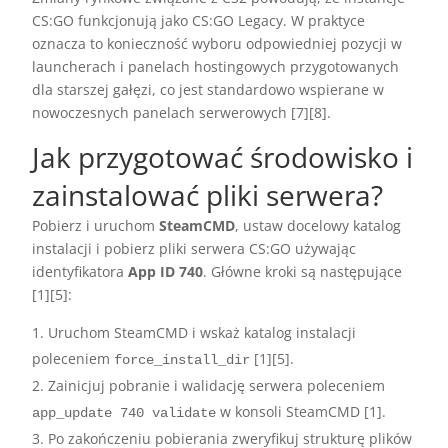
CS:GO funkcjonują jako CS:GO Legacy. W praktyce
oznacza to konieczność wyboru odpowiedniej pozycji w
launcherach i panelach hostingowych przygotowanych
dla starszej gałęzi, co jest standardowo wspierane w
nowoczesnych panelach serwerowych [7][8].
Jak przygotować środowisko i
zainstalować pliki serwera?
Pobierz i uruchom
SteamCMD
, ustaw docelowy katalog
instalacji i pobierz pliki serwera CS:GO używając
identyfikatora
App ID 740
. Główne kroki są następujące
[1][5]:
Uruchom SteamCMD i wskaż katalog instalacji
poleceniem
[1][5].
force_install_dir
Zainicjuj pobranie i walidację serwera poleceniem
w konsoli SteamCMD [1].
app_update 740 validate
Po zakończeniu pobierania zweryfikuj strukturę plików