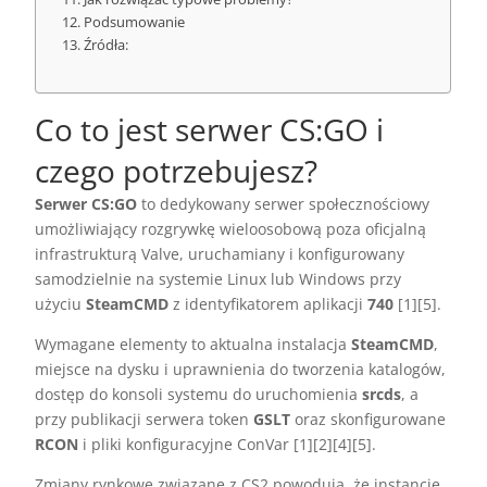
Podsumowanie
Źródła:
Co to jest serwer CS:GO i
czego potrzebujesz?
Serwer CS:GO
to dedykowany serwer społecznościowy
umożliwiający rozgrywkę wieloosobową poza oficjalną
infrastrukturą Valve, uruchamiany i konfigurowany
samodzielnie na systemie Linux lub Windows przy
użyciu
SteamCMD
z identyfikatorem aplikacji
740
[1][5].
Wymagane elementy to aktualna instalacja
SteamCMD
,
miejsce na dysku i uprawnienia do tworzenia katalogów,
dostęp do konsoli systemu do uruchomienia
srcds
, a
przy publikacji serwera token
GSLT
oraz skonfigurowane
RCON
i pliki konfiguracyjne ConVar [1][2][4][5].
Zmiany rynkowe związane z CS2 powodują, że instancje