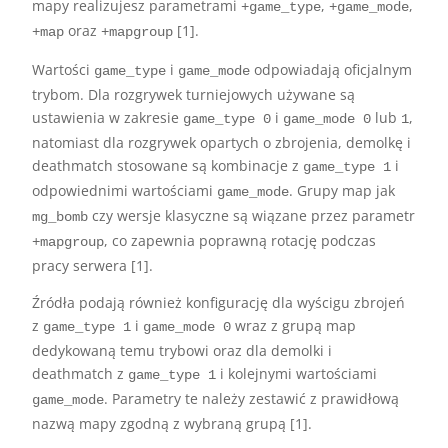
mapy realizujesz parametrami
,
,
+game_type
+game_mode
oraz
[1].
+map
+mapgroup
Wartości
i
odpowiadają oficjalnym
game_type
game_mode
trybom. Dla rozgrywek turniejowych używane są
ustawienia w zakresie
i
lub
,
game_type 0
game_mode 0
1
natomiast dla rozgrywek opartych o zbrojenia, demolkę i
deathmatch stosowane są kombinacje z
i
game_type 1
odpowiednimi wartościami
. Grupy map jak
game_mode
czy wersje klasyczne są wiązane przez parametr
mg_bomb
, co zapewnia poprawną rotację podczas
+mapgroup
pracy serwera [1].
Źródła podają również konfigurację dla wyścigu zbrojeń
z
i
wraz z grupą map
game_type 1
game_mode 0
dedykowaną temu trybowi oraz dla demolki i
deathmatch z
i kolejnymi wartościami
game_type 1
. Parametry te należy zestawić z prawidłową
game_mode
nazwą mapy zgodną z wybraną grupą [1].