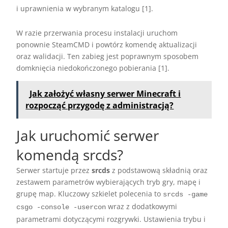
i uprawnienia w wybranym katalogu [1].
W razie przerwania procesu instalacji uruchom
ponownie SteamCMD i powtórz komendę aktualizacji
oraz walidacji. Ten zabieg jest poprawnym sposobem
domknięcia niedokończonego pobierania [1].
Jak założyć własny serwer Minecraft i
rozpocząć przygodę z administracją?
Jak uruchomić serwer
komendą srcds?
Serwer startuje przez
srcds
z podstawową składnią oraz
zestawem parametrów wybierających tryb gry, mapę i
grupę map. Kluczowy szkielet polecenia to
srcds -game
wraz z dodatkowymi
csgo -console -usercon
parametrami dotyczącymi rozgrywki. Ustawienia trybu i