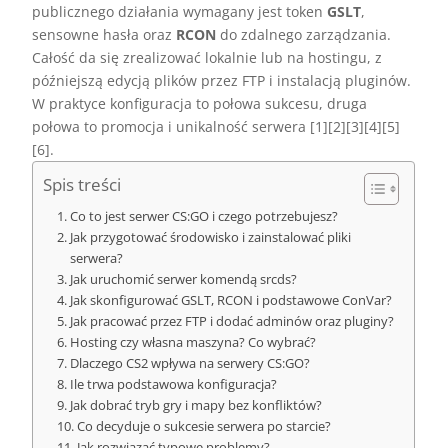
publicznego działania wymagany jest token
GSLT
,
sensowne hasła oraz
RCON
do zdalnego zarządzania.
Całość da się zrealizować lokalnie lub na hostingu, z
późniejszą edycją plików przez FTP i instalacją pluginów.
W praktyce konfiguracja to połowa sukcesu, druga
połowa to promocja i unikalność serwera [1][2][3][4][5]
[6].
Spis treści
Co to jest serwer CS:GO i czego potrzebujesz?
Jak przygotować środowisko i zainstalować pliki
serwera?
Jak uruchomić serwer komendą srcds?
Jak skonfigurować GSLT, RCON i podstawowe ConVar?
Jak pracować przez FTP i dodać adminów oraz pluginy?
Hosting czy własna maszyna? Co wybrać?
Dlaczego CS2 wpływa na serwery CS:GO?
Ile trwa podstawowa konfiguracja?
Jak dobrać tryb gry i mapy bez konfliktów?
Co decyduje o sukcesie serwera po starcie?
Jak rozwiązać typowe problemy?