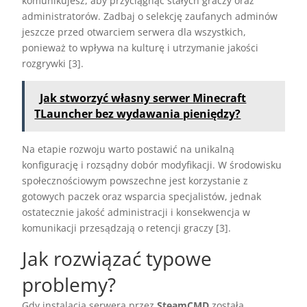
komunikujesz, aby przyciągnąć stałych graczy oraz
administratorów. Zadbaj o selekcję zaufanych adminów
jeszcze przed otwarciem serwera dla wszystkich,
ponieważ to wpływa na kulturę i utrzymanie jakości
rozgrywki [3].
Jak stworzyć własny serwer Minecraft
TLauncher bez wydawania pieniędzy?
Na etapie rozwoju warto postawić na unikalną
konfigurację i rozsądny dobór modyfikacji. W środowisku
społecznościowym powszechne jest korzystanie z
gotowych paczek oraz wsparcia specjalistów, jednak
ostatecznie jakość administracji i konsekwencja w
komunikacji przesądzają o retencji graczy [3].
Jak rozwiązać typowe
problemy?
Gdy instalacja serwera przez
SteamCMD
została