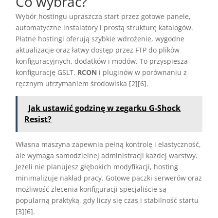
Co wybrać?
Wybór hostingu upraszcza start przez gotowe panele,
automatyczne instalatory i prostą strukturę katalogów.
Płatne hostingi oferują szybkie wdrożenie, wygodne
aktualizacje oraz łatwy dostęp przez FTP do plików
konfiguracyjnych, dodatków i modów. To przyspiesza
konfigurację GSLT,
RCON
i pluginów w porównaniu z
ręcznym utrzymaniem środowiska [2][6].
Jak ustawić godzinę w zegarku G-Shock
Resist?
Własna maszyna zapewnia pełną kontrolę i elastyczność,
ale wymaga samodzielnej administracji każdej warstwy.
Jeżeli nie planujesz głębokich modyfikacji, hosting
minimalizuje nakład pracy. Gotowe paczki serwerów oraz
możliwość zlecenia konfiguracji specjaliście są
popularną praktyką, gdy liczy się czas i stabilność startu
[3][6].