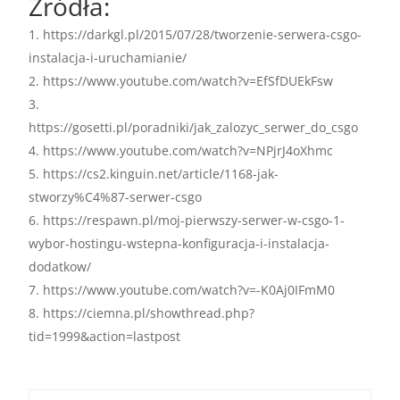
Źródła:
https://darkgl.pl/2015/07/28/tworzenie-serwera-csgo-
instalacja-i-uruchamianie/
https://www.youtube.com/watch?v=EfSfDUEkFsw
https://gosetti.pl/poradniki/jak_zalozyc_serwer_do_csgo
https://www.youtube.com/watch?v=NPjrJ4oXhmc
https://cs2.kinguin.net/article/1168-jak-
stworzy%C4%87-serwer-csgo
https://respawn.pl/moj-pierwszy-serwer-w-csgo-1-
wybor-hostingu-wstepna-konfiguracja-i-instalacja-
dodatkow/
https://www.youtube.com/watch?v=-K0Aj0IFmM0
https://ciemna.pl/showthread.php?
tid=1999&action=lastpost