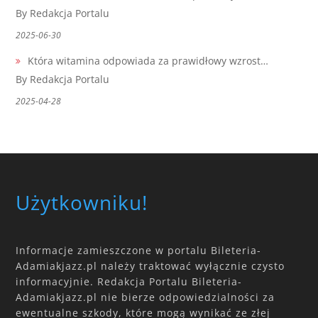
By Redakcja Portalu
2025-06-30
Która witamina odpowiada za prawidłowy wzrost…
By Redakcja Portalu
2025-04-28
Użytkowniku!
Informacje zamieszczone w portalu Bileteria-
Adamiakjazz.pl należy traktować wyłącznie czysto
informacyjnie. Redakcja Portalu Bileteria-
Adamiakjazz.pl nie bierze odpowiedzialności za
ewentualne szkody, które mogą wynikać ze złej