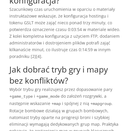
konfiguracja?
Szacunkowy czas uruchomienia w oparciu o materiały
instruktażowe wskazuje, że konfiguracja hostingu i
tokenu GSLT może zająć nieco ponad trzy minuty, co
potwierdza oznaczenie czasu 0:03:54 w materiale wideo.
Z kolei kompletna konfiguracja z użyciem FTP, dodaniem
administratorów i dostrojeniem plików potrafi zająć
kilkanaście minut, co ilustruje czas 0:14:59 w innym
poradniku [2][4].
Jak dobrać tryb gry i mapy
bez konfliktów?
Wybór trybu gry realizujesz przez dopasowanie pary
i
do założeń rozgrywki, a
+game_type
+game_mode
następnie wskazanie
i spójnej z nią
.
+map
+mapgroup
Rotacje bombowe działają w grupach bombowych,
natomiast tryby oparte na progresji broni i szybkiej
eliminacji wymagają dedykowanych grup map. Praktyka
pokazuje, że zestawienia map w grupach klasycznych