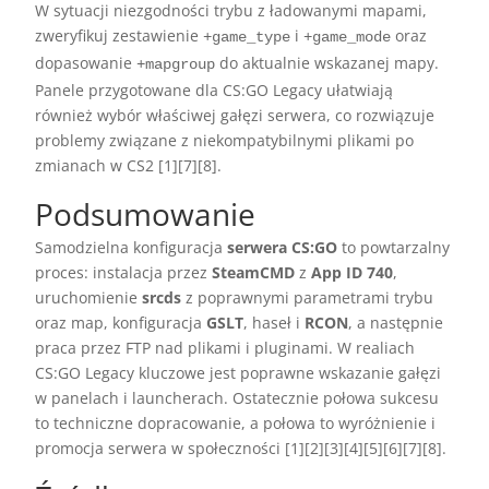
W sytuacji niezgodności trybu z ładowanymi mapami,
zweryfikuj zestawienie
i
oraz
+game_type
+game_mode
dopasowanie
do aktualnie wskazanej mapy.
+mapgroup
Panele przygotowane dla CS:GO Legacy ułatwiają
również wybór właściwej gałęzi serwera, co rozwiązuje
problemy związane z niekompatybilnymi plikami po
zmianach w CS2 [1][7][8].
Podsumowanie
Samodzielna konfiguracja
serwera CS:GO
to powtarzalny
proces: instalacja przez
SteamCMD
z
App ID 740
,
uruchomienie
srcds
z poprawnymi parametrami trybu
oraz map, konfiguracja
GSLT
, haseł i
RCON
, a następnie
praca przez FTP nad plikami i pluginami. W realiach
CS:GO Legacy kluczowe jest poprawne wskazanie gałęzi
w panelach i launcherach. Ostatecznie połowa sukcesu
to techniczne dopracowanie, a połowa to wyróżnienie i
promocja serwera w społeczności [1][2][3][4][5][6][7][8].