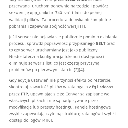
przerwana, uruchom ponownie narzędzie i powtórz
sekwencję
do pełnej
app_update 740 validate
walidacji plików. Ta procedura domyka niekompletne
pobrania i zapewnia spójność wersji [1].
Jeśli serwer nie pojawia się publicznie pomimo działania
procesu, sprawdź poprawność przypisanego
GSLT
oraz
to czy serwer uruchamiany jest jako publiczny.
Niedostateczna konfiguracja tokenu i dostępności
eliminuje serwer z list, co jest częstą przyczyną
problemów po pierwszym starcie [2][4].
Gdy edycja ustawień nie przynosi efektu po restarcie,
skontroluj zawartość plików w katalogach
i
cfg
addons
przez
FTP
, upewniając się że ConVar są zapisane we
właściwych plikach i nie są nadpisywane przez
modyfikacje lub presety hostingu. Panele hostingowe
zwykle zapewniają czytelną strukturę katalogów i szybki
dostęp do logów [4][6].