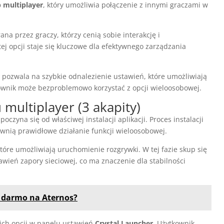
b multiplayer
, który umożliwia połączenie z innymi graczami w
ana przez graczy, którzy cenią sobie interakcję i
j opcji staje się kluczowe dla efektywnego zarządzania
pozwala na szybkie odnalezienie ustawień, które umożliwiają
kownik może bezproblemowo korzystać z opcji wieloosobowej.
u multiplayer (3 akapity)
poczyna się od właściwej instalacji aplikacji. Proces instalacji
nią prawidłowe działanie funkcji wieloosobowej.
które umożliwiają uruchomienie rozgrywki. W tej fazie skup się
eń zapory sieciowej, co ma znaczenie dla stabilności
a darmo na Aternos?
ich opcji w panelu ustawień
Crystal Launcher
. Użytkownik,