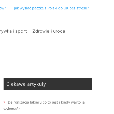
słać paczkę z Polski do UK bez stresu?
Które owoce są dobrym 
rywka i sport
Zdrowie i uroda
Ciekawe artykuły
Deironizacja lakieru co to jest i kiedy warto ją
wykonać?