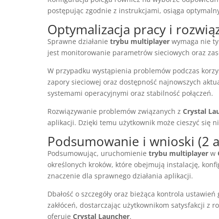
postępując zgodnie z instrukcjami, osiąga optymalny
Optymalizacja pracy i rozwi
Sprawne działanie
trybu multiplayer
wymaga nie tyl
jest monitorowanie parametrów sieciowych oraz zas
W przypadku wystąpienia problemów podczas korzys
zapory sieciowej oraz dostępność najnowszych aktua
systemami operacyjnymi oraz stabilność połączeń.
Rozwiązywanie problemów związanych z
Crystal La
aplikacji. Dzięki temu użytkownik może cieszyć si
Podsumowanie i wnioski (2 a
Podsumowując, uruchomienie
trybu multiplayer
w
określonych kroków, które obejmują instalację, kon
znaczenie dla sprawnego działania aplikacji.
Dbałość o szczegóły oraz bieżąca kontrola ustawień
zakłóceń, dostarczając użytkownikom satysfakcji z r
oferuje
Crystal Launcher
.