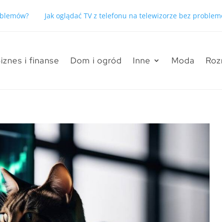
ak oglądać TV z telefonu na telewizorze bez problemów?
Jak wy
iznes i finanse
Dom i ogród
Inne
Moda
Roz