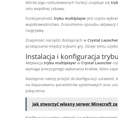
Wśród jego rozbudowanych funkcji znajduje się
try
celu wspólnej zabawy.
Funkcjonalność
trybu multiplayer
jest często wybier
współzawodnictwo. Zrozumienie sposobu aktywacji te
rozgrywką.
Znajomość narzędzi dostępnych w
Crystal Launcher
przełączanie między trybami gry. Dzięki temu użyt
Instalacja i konfiguracja tryb
Aktywacja
trybu multiplayer
w
Crystal Launcher
roz
wymaga precyzyjnego wykonania kroków, które zapew
Następnie należy przejść do konfiguracji ustawień, 
na dopasowaniu parametrów systemowych oraz ustawi
połączenia.
Jak stworzyć własny serwer Minecraft z
Konfiguracja polega również na wyborze odpowiedn