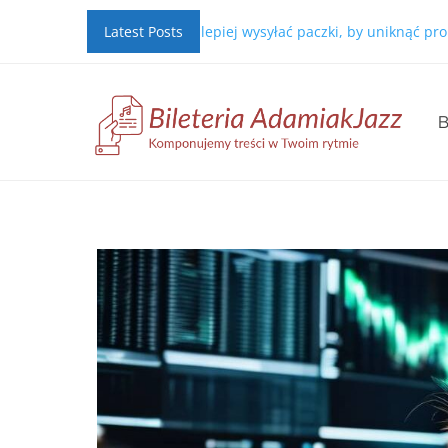
nać?
Jak najlepiej wysyłać paczki, by uniknąć problemów?
Latest Posts
J
B