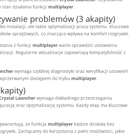
 stan działania funkcji
multiplayer
.
ązywanie problemów (3 akapity)
ko instalacji, ale także optymalizacji pracy systemu. Kluczowe
obów sprzętowych, co znacząco wpływa na komfort rozgrywki.
tania z funkcji
multiplayer
warto sprawdzić ustawienia
lizacji. Regularne aktualizacje zapewniają kompatybilność z
uncher
wymaga szybkiej diagnostyki oraz weryfikacji ustawień
ę nieprzerwanym dostępem do trybu
multiplayer
.
kapity)
Crystal Launcher
wymaga dokładnego przestrzegania
figurację oraz optymalizację systemu. Każdy etap ma kluczowe
 gwarantują, że funkcja
multiplayer
będzie działała bez
ozgrywki. Zachęcamy do korzystania z pełni możliwości, jakie