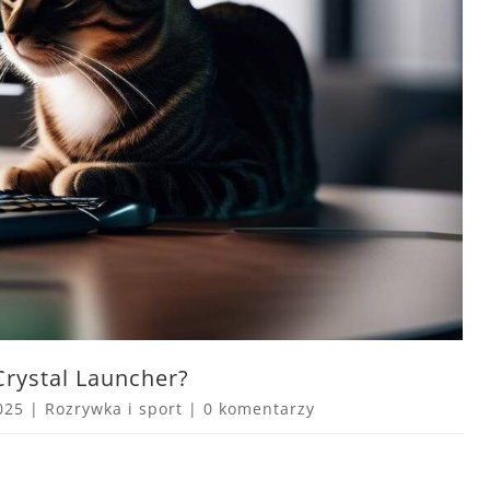
Crystal Launcher?
025
|
Rozrywka i sport
|
0 komentarzy