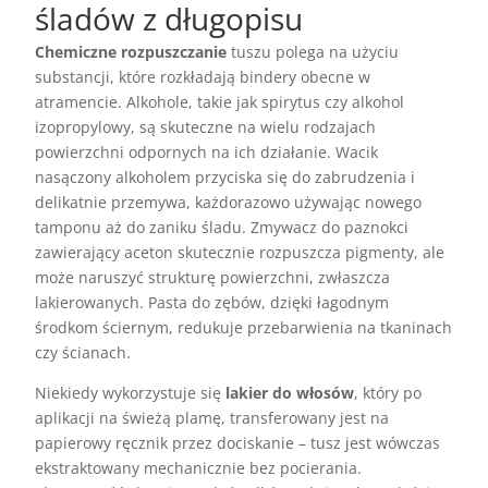
śladów z długopisu
Chemiczne rozpuszczanie
tuszu polega na użyciu
substancji, które rozkładają bindery obecne w
atramencie. Alkohole, takie jak spirytus czy alkohol
izopropylowy, są skuteczne na wielu rodzajach
powierzchni odpornych na ich działanie. Wacik
nasączony alkoholem przyciska się do zabrudzenia i
delikatnie przemywa, każdorazowo używając nowego
tamponu aż do zaniku śladu. Zmywacz do paznokci
zawierający aceton skutecznie rozpuszcza pigmenty, ale
może naruszyć strukturę powierzchni, zwłaszcza
lakierowanych. Pasta do zębów, dzięki łagodnym
środkom ściernym, redukuje przebarwienia na tkaninach
czy ścianach.
Niekiedy wykorzystuje się
lakier do włosów
, który po
aplikacji na świeżą plamę, transferowany jest na
papierowy ręcznik przez dociskanie – tusz jest wówczas
ekstraktowany mechanicznie bez pocierania.