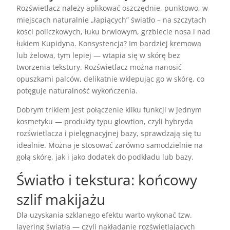
Rozświetlacz należy aplikować oszczędnie, punktowo, w
miejscach naturalnie „łapiących” światło – na szczytach
kości policzkowych, łuku brwiowym, grzbiecie nosa i nad
łukiem Kupidyna. Konsystencja? Im bardziej kremowa
lub żelowa, tym lepiej — wtapia się w skórę bez
tworzenia tekstury. Rozświetlacz można nanosić
opuszkami palców, delikatnie wklepując go w skórę, co
potęguje naturalność wykończenia.
Dobrym trikiem jest połączenie kilku funkcji w jednym
kosmetyku — produkty typu glowtion, czyli hybryda
rozświetlacza i pielęgnacyjnej bazy, sprawdzają się tu
idealnie. Można je stosować zarówno samodzielnie na
gołą skórę, jak i jako dodatek do podkładu lub bazy.
Światło i tekstura: końcowy
szlif makijażu
Dla uzyskania szklanego efektu warto wykonać tzw.
layering światła — czyli nakładanie rozświetlających