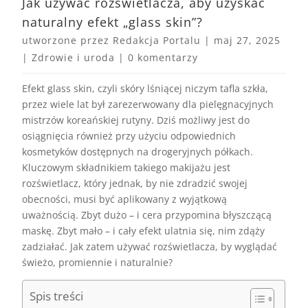
Jak używać rozświetlacza, aby uzyskać
naturalny efekt „glass skin”?
utworzone przez
Redakcja Portalu
|
maj 27, 2025
|
Zdrowie i uroda
|
0 komentarzy
Efekt glass skin, czyli skóry lśniącej niczym tafla szkła,
przez wiele lat był zarezerwowany dla pielęgnacyjnych
mistrzów koreańskiej rutyny. Dziś możliwy jest do
osiągnięcia również przy użyciu odpowiednich
kosmetyków dostępnych na drogeryjnych półkach.
Kluczowym składnikiem takiego makijażu jest
rozświetlacz, który jednak, by nie zdradzić swojej
obecności, musi być aplikowany z wyjątkową
uważnością. Zbyt dużo – i cera przypomina błyszczącą
maskę. Zbyt mało – i cały efekt ulatnia się, nim zdąży
zadziałać. Jak zatem używać rozświetlacza, by wyglądać
świeżo, promiennie i naturalnie?
Spis treści