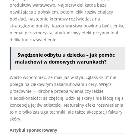
produktów warstwowo. Najpierw delikatna baza
nawilżająca z połyskiem, potem lekki rozświetlający
podkład, następnie kremowy rozświetlacz na
strategiczne punkty. Każda warstwa powinna być cienka,
niemal przezroczysta, aby końcowy efekt przypominał
delikatne rozświetlenie.
Swędzenie odbytu u dziecka – jak pomóc
maluchowi w domowych warunkach?
Warto wspomnieć, że makijaż w stylu „glass skin” nie
polega na całkowitym zakamuflowaniu cery. Wręcz
przeciwnie — drobne przebarwienia czy lekkie
niedoskonałości są częścią ludzkiej skóry i nie kłócą się z
koncepcją jej świetlistości. Naturalny efekt rozświetlenia
to nie tylko zasługa techniki, ale także akceptacji faktury
skóry.
Artykuł sponsorowany