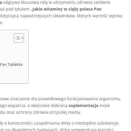
a
odgrywa kluczową rolę w utrzymaniu zdrowia zarówno
kuł pod tytułem „
Jakie witaminy w ciąży poleca Pan
 dotyczącą najważniejszych składników, których wartość wynika
e.
 Pan Tabletka
zowe znaczenie dla prawidłowego funkcjonowania organizmu.
ego wsparcia, a właściwie dobrana
suplementacja
może
odu oraz ochrony zdrowia przyszłej mamy.
ały o konieczności uzupełniania diety o niezbędne substancje.
się na długoletnich badaniach, które potwierdzają korzyści