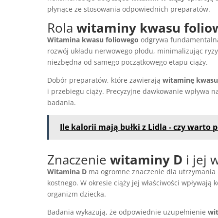
płynące ze stosowania odpowiednich preparatów.
Rola
witaminy kwasu folio
Witamina kwasu foliowego
odgrywa fundamentalną 
rozwój układu nerwowego płodu, minimalizując ryzyk
niezbędna od samego początkowego etapu ciąży.
Dobór preparatów, które zawierają
witaminę kwasu
i przebiegu ciąży. Precyzyjne dawkowanie wpływa na 
badania.
Ile kalorii mają bułki z Lidla - czy warto 
Znaczenie
witaminy D
i jej
Witamina D
ma ogromne znaczenie dla utrzymania
kostnego. W okresie ciąży jej właściwości wpływają k
organizm dziecka.
Badania wykazują, że odpowiednie uzupełnienie
wi