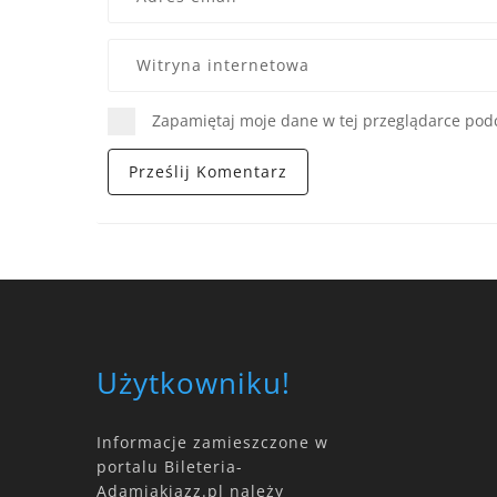
Zapamiętaj moje dane w tej przeglądarce podc
Użytkowniku!
Informacje zamieszczone w
portalu Bileteria-
Adamiakjazz.pl należy