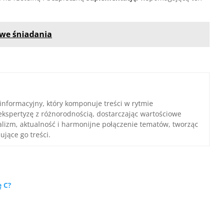
owe śniadania
 informacyjny, który komponuje treści w rytmie
ekspertyzę z różnorodnością, dostarczając wartościowe
nalizm, aktualność i harmonijne połączenie tematów, tworząc
ujące go treści.
ę C?