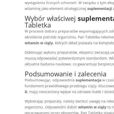
wystąpienia licznych schorzeń. W związku z tym ek
witaminę jako element strategicznej
suplementacji
w
Wybór właściwej
suplementa
Tabletka
W procesie doboru preparatów wspomagających zdro
określenie potrzeb organizmu. Pan Tabletka rekom
witamin w ciąży
, których skład pozwala na komple
Dokonując wyboru preparatów, eksperci zwracają uw
muszą odpowiadać potwierdzonym standardom. Wł
aktualne badania naukowe, co gwarantuje bezpiecz
Podsumowanie i zalecenia
Podsumowując, odpowiednia
suplementacja
w czasi
fundament prawidłowego przebiegu ciąży. Kluczowe 
D
, mają nieoceniony wpływ na zdrowie matki i dziec
Wybierając preparaty, należy zwrócić uwagę na rek
organizmu. Odpowiedni dobór
witamin w ciąży
to i
opracowanymi przez ekspertów. Pan Tabletka stawia