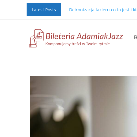
Latest Posts
Deironizacja lakieru co to jest i 
B