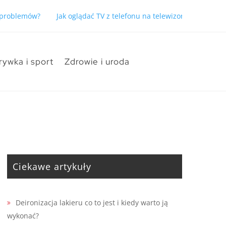
ć problemów?
Jak oglądać TV z telefonu na telewizorze bez pro
rywka i sport
Zdrowie i uroda
Ciekawe artykuły
Deironizacja lakieru co to jest i kiedy warto ją
wykonać?