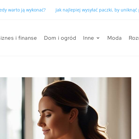
kiedy warto ją wykonać?
Jak najlepiej wysyłać paczki, by unikną
iznes i finanse
Dom i ogród
Inne
Moda
Roz