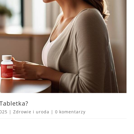
 Tabletka?
2025
|
Zdrowie i uroda
|
0 komentarzy