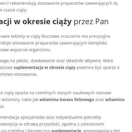
sperci rekomendują stosowanie preparatów zawierających tę
 czasie ciąży.
cji w okresie ciąży
przez Pan
wie kobiety w ciąży kluczowe znaczenie ma precyzyjne
enduje stosowanie preparatów zawierających kompleks
ksowe wsparcie organizmu.
agę na jakość, dawkowanie oraz składniki aktywne, które
aściwa
suplementacja w okresie ciąży
powinna być oparta o
eństwo stosowania.
e ciąży oparta na rzetelnych danych naukowych stanowi
witaminy, takie jak
witamina kwasu foliowego
oraz
witamina
ka.
omendacje specjalistów oraz indywidualne potrzeby
nwestycja w zdrową przyszłość, zgodna z zaleceniami
 na rzetelną i bezpieczną
suplementację
, wspomagającą ten