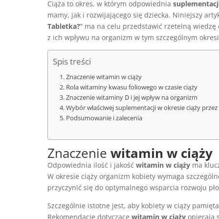
Ciąża to okres, w którym odpowiednia
suplementacj
mamy, jak i rozwijającego się dziecka. Niniejszy arty
Tabletka?
” ma na celu przedstawić rzetelną wiedzę
z ich wpływu na organizm w tym szczególnym okresi
Spis treści
Znaczenie witamin w ciąży
Rola witaminy kwasu foliowego w czasie ciąży
Znaczenie witaminy D i jej wpływ na organizm
Wybór właściwej suplementacji w okresie ciąży przez
Podsumowanie i zalecenia
Znaczenie
witamin w ciąży
Odpowiednia ilość i jakość
witamin w ciąży
ma kluc
W okresie ciąży organizm kobiety wymaga szczególn
przyczynić się do optymalnego wsparcia rozwoju pł
Szczególnie istotne jest, aby kobiety w ciąży pamięt
Rekomendacje dotyczące
witamin w ciąży
opierają 