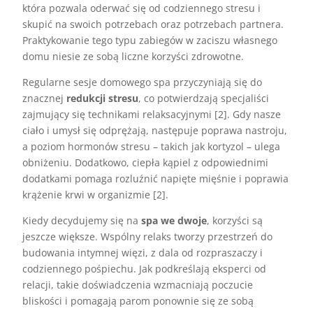
która pozwala oderwać się od codziennego stresu i
skupić na swoich potrzebach oraz potrzebach partnera.
Praktykowanie tego typu zabiegów w zaciszu własnego
domu niesie ze sobą liczne korzyści zdrowotne.
Regularne sesje domowego spa przyczyniają się do
znacznej
redukcji stresu
, co potwierdzają specjaliści
zajmujący się technikami relaksacyjnymi [2]. Gdy nasze
ciało i umysł się odprężają, następuje poprawa nastroju,
a poziom hormonów stresu – takich jak kortyzol – ulega
obniżeniu. Dodatkowo, ciepła kąpiel z odpowiednimi
dodatkami pomaga rozluźnić napięte mięśnie i poprawia
krążenie krwi w organizmie [2].
Kiedy decydujemy się na
spa we dwoje
, korzyści są
jeszcze większe. Wspólny relaks tworzy przestrzeń do
budowania intymnej więzi, z dala od rozpraszaczy i
codziennego pośpiechu. Jak podkreślają eksperci od
relacji, takie doświadczenia wzmacniają poczucie
bliskości i pomagają parom ponownie się ze sobą