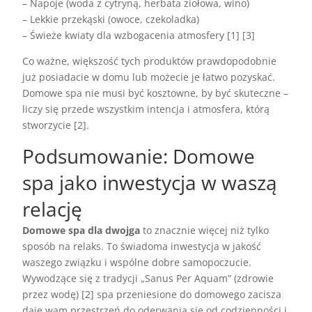
– Napoje (woda z cytryną, herbata ziołowa, wino)
– Lekkie przekąski (owoce, czekoladka)
– Świeże kwiaty dla wzbogacenia atmosfery [1] [3]
Co ważne, większość tych produktów prawdopodobnie
już posiadacie w domu lub możecie je łatwo pozyskać.
Domowe spa nie musi być kosztowne, by być skuteczne –
liczy się przede wszystkim intencja i atmosfera, którą
stworzycie [2].
Podsumowanie: Domowe
spa jako inwestycja w waszą
relację
Domowe spa dla dwojga
to znacznie więcej niż tylko
sposób na relaks. To świadoma inwestycja w jakość
waszego związku i wspólne dobre samopoczucie.
Wywodzące się z tradycji „Sanus Per Aquam” (zdrowie
przez wodę) [2] spa przeniesione do domowego zacisza
daje wam przestrzeń do oderwania się od codzienności i