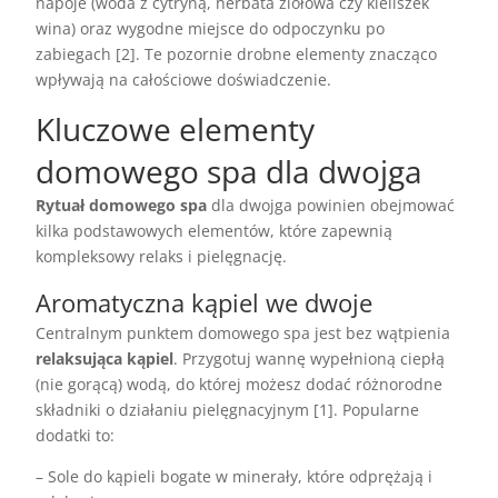
napoje (woda z cytryną, herbata ziołowa czy kieliszek
wina) oraz wygodne miejsce do odpoczynku po
zabiegach [2]. Te pozornie drobne elementy znacząco
wpływają na całościowe doświadczenie.
Kluczowe elementy
domowego spa dla dwojga
Rytuał domowego spa
dla dwojga powinien obejmować
kilka podstawowych elementów, które zapewnią
kompleksowy relaks i pielęgnację.
Aromatyczna kąpiel we dwoje
Centralnym punktem domowego spa jest bez wątpienia
relaksująca kąpiel
. Przygotuj wannę wypełnioną ciepłą
(nie gorącą) wodą, do której możesz dodać różnorodne
składniki o działaniu pielęgnacyjnym [1]. Popularne
dodatki to:
– Sole do kąpieli bogate w minerały, które odprężają i