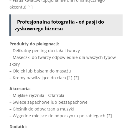
– Płatki kwiatów (opcjonalnie dla romantycznego
akcentu) [1]
Profesjonalna fotografia - od pasji do
zyskownego biznesu
Produkty do pielęgnacji:
– Delikatny peeling do ciała i twarzy
– Maseczki do twarzy odpowiednie dla waszych typów
skóry
– Olejek lub balsam do masażu
– Kremy nawilżające do ciała [1] [2]
Akcesoria:
– Miękkie ręczniki i szlafroki
– Świece zapachowe lub bezzapachowe
– Głośnik do odtwarzania muzyki
– Wygodne miejsce do odpoczynku po zabiegach [2]
Dodatki: