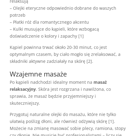
relaksują
– Olejki eteryczne odpowiednio dobrane do waszych
potrzeb
– Płatki róż dla romantycznego akcentu
– Kulki musujące do kąpieli, które wzbogacą
doświadczenie o kolory i zapachy [1]
Kąpiel powinna trwać około 20-30 minut, co jest
optymalnym czasem, by ciało mogło się zrelaksować, a
składniki aktywne zadziałały na skórę [2].
Wzajemne masaże
Po kąpieli nadchodzi idealny moment na
masaż
relaksacyjny
. Skóra jest rozgrzana i nawilżona, co
sprawia, że masaż będzie przyjemniejszy i
skuteczniejszy.
Przygotuj naturalne olejki do masażu, które nie tylko
ułatwią poślizg dłoni, ale również odżywią skórę [1].
Możecie na zmianę masować sobie plecy, ramiona, stopy
czy dłonie. Nie musicie być profesjonalistami – liczy się