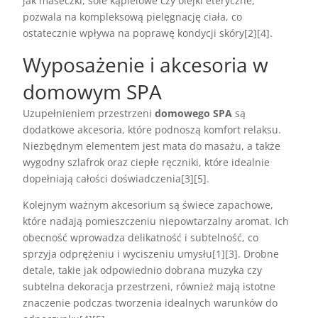
jak maseczki, sole kąpielowe czy olejki eteryczne,
pozwala na kompleksową pielęgnację ciała, co
ostatecznie wpływa na poprawę kondycji skóry[2][4].
Wyposażenie i akcesoria w
domowym SPA
Uzupełnieniem przestrzeni
domowego SPA
są
dodatkowe akcesoria, które podnoszą komfort relaksu.
Niezbędnym elementem jest mata do masażu, a także
wygodny szlafrok oraz ciepłe ręczniki, które idealnie
dopełniają całości doświadczenia[3][5].
Kolejnym ważnym akcesorium są świece zapachowe,
które nadają pomieszczeniu niepowtarzalny aromat. Ich
obecność wprowadza delikatność i subtelność, co
sprzyja odprężeniu i wyciszeniu umysłu[1][3]. Drobne
detale, takie jak odpowiednio dobrana muzyka czy
subtelna dekoracja przestrzeni, również mają istotne
znaczenie podczas tworzenia idealnych warunków do