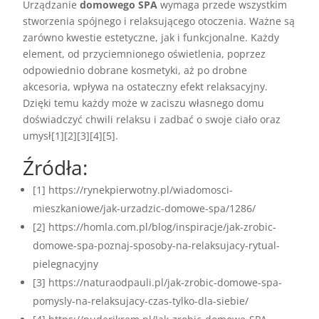
Urządzanie
domowego SPA
wymaga przede wszystkim
stworzenia spójnego i relaksującego otoczenia. Ważne są
zarówno kwestie estetyczne, jak i funkcjonalne. Każdy
element, od przyciemnionego oświetlenia, poprzez
odpowiednio dobrane kosmetyki, aż po drobne
akcesoria, wpływa na ostateczny efekt relaksacyjny.
Dzięki temu każdy może w zaciszu własnego domu
doświadczyć chwili relaksu i zadbać o swoje ciało oraz
umysł[1][2][3][4][5].
Źródła:
[1] https://rynekpierwotny.pl/wiadomosci-
mieszkaniowe/jak-urzadzic-domowe-spa/1286/
[2] https://homla.com.pl/blog/inspiracje/jak-zrobic-
domowe-spa-poznaj-sposoby-na-relaksujacy-rytual-
pielegnacyjny
[3] https://naturaodpauli.pl/jak-zrobic-domowe-spa-
pomysly-na-relaksujacy-czas-tylko-dla-siebie/