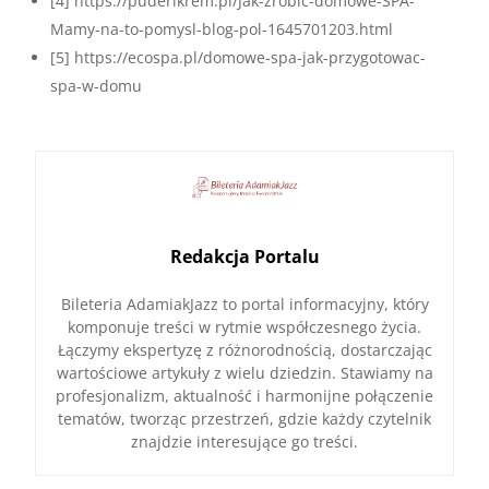
[4] https://puderikrem.pl/Jak-zrobic-domowe-SPA-
Mamy-na-to-pomysl-blog-pol-1645701203.html
[5] https://ecospa.pl/domowe-spa-jak-przygotowac-
spa-w-domu
Redakcja Portalu
Bileteria AdamiakJazz to portal informacyjny, który
komponuje treści w rytmie współczesnego życia.
Łączymy ekspertyzę z różnorodnością, dostarczając
wartościowe artykuły z wielu dziedzin. Stawiamy na
profesjonalizm, aktualność i harmonijne połączenie
tematów, tworząc przestrzeń, gdzie każdy czytelnik
znajdzie interesujące go treści.