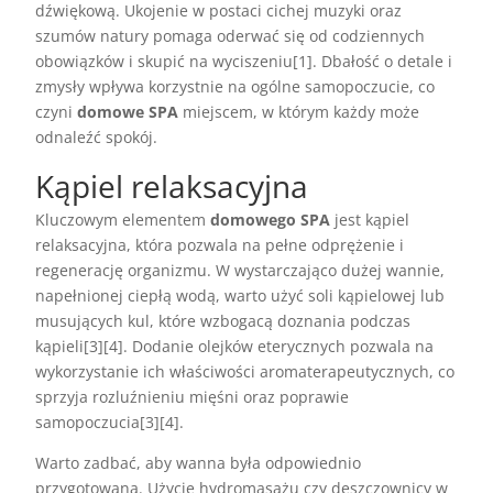
dźwiękową. Ukojenie w postaci cichej muzyki oraz
szumów natury pomaga oderwać się od codziennych
obowiązków i skupić na wyciszeniu[1]. Dbałość o detale i
zmysły wpływa korzystnie na ogólne samopoczucie, co
czyni
domowe SPA
miejscem, w którym każdy może
odnaleźć spokój.
Kąpiel relaksacyjna
Kluczowym elementem
domowego SPA
jest kąpiel
relaksacyjna, która pozwala na pełne odprężenie i
regenerację organizmu. W wystarczająco dużej wannie,
napełnionej ciepłą wodą, warto użyć soli kąpielowej lub
musujących kul, które wzbogacą doznania podczas
kąpieli[3][4]. Dodanie olejków eterycznych pozwala na
wykorzystanie ich właściwości aromaterapeutycznych, co
sprzyja rozluźnieniu mięśni oraz poprawie
samopoczucia[3][4].
Warto zadbać, aby wanna była odpowiednio
przygotowana. Użycie hydromasażu czy deszczownicy w