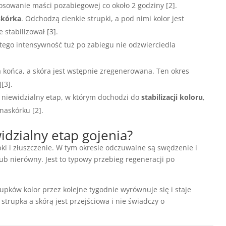
tosowanie maści pozabiegowej co około 2 godziny [2].
skórka
. Odchodzą cienkie strupki, a pod nimi kolor jest
 stabilizował [3].
atego intensywność tuż po zabiegu nie odzwierciedla
a końca, a skóra jest wstępnie zregenerowana. Ten okres
[3].
 niewidzialny etap, w którym dochodzi do
stabilizacji koloru
,
naskórku [2].
idzialny etap gojenia?
pki i złuszczenie. W tym okresie odczuwalne są swędzenie i
lub nierówny. Jest to typowy przebieg regeneracji po
rupków kolor przez kolejne tygodnie wyrównuje się i staje
strupka a skórą jest przejściowa i nie świadczy o