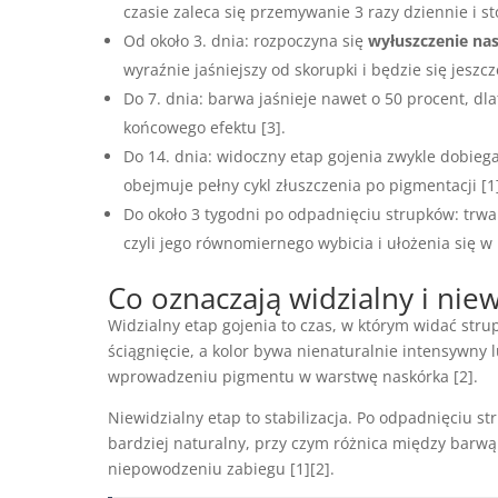
czasie zaleca się przemywanie 3 razy dziennie i s
Od około 3. dnia: rozpoczyna się
wyłuszczenie na
wyraźnie jaśniejszy od skorupki i będzie się jeszcze
Do 7. dnia: barwa jaśnieje nawet o 50 procent, dl
końcowego efektu [3].
Do 14. dnia: widoczny etap gojenia zwykle dobieg
obejmuje pełny cykl złuszczenia po pigmentacji [1]
Do około 3 tygodni po odpadnięciu strupków: trwa
czyli jego równomiernego wybicia i ułożenia się w 
Co oznaczają widzialny i niew
Widzialny etap gojenia to czas, w którym widać stru
ściągnięcie, a kolor bywa nienaturalnie intensywny 
wprowadzeniu pigmentu w warstwę naskórka [2].
Niewidzialny etap to stabilizacja. Po odpadnięciu st
bardziej naturalny, przy czym różnica między barwą 
niepowodzeniu zabiegu [1][2].