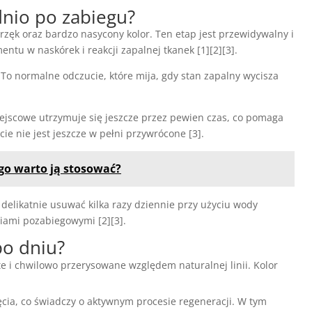
dnio po zabiegu?
rzęk oraz bardzo nasycony kolor. Ten etap jest przewidywalny i
tu w naskórek i reakcji zapalnej tkanek [1][2][3].
. To normalne odczucie, które mija, gdy stan zapalny wycisza
ejscowe utrzymuje się jeszcze przez pewien czas, co pomaga
ie nie jest jeszcze w pełni przywrócone [3].
go warto ją stosować?
delikatnie usuwać kilka razy dziennie przy użyciu wody
iami pozabiegowymi [2][3].
po dniu?
te i chwilowo przerysowane względem naturalnej linii. Kolor
ięcia, co świadczy o aktywnym procesie regeneracji. W tym