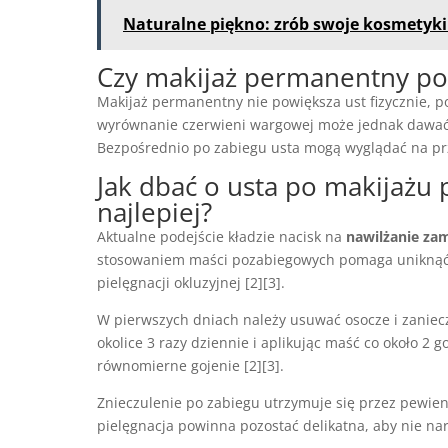
Naturalne piękno: zrób swoje kosmety
Czy makijaż permanentny po
Makijaż permanentny nie powiększa ust fizycznie, 
wyrównanie czerwieni wargowej może jednak dawać 
Bezpośrednio po zabiegu usta mogą wyglądać na prz
Jak dbać o usta po makijażu
najlepiej?
Aktualne podejście kładzie nacisk na
nawilżanie zam
stosowaniem maści pozabiegowych pomaga uniknąć p
pielęgnacji okluzyjnej [2][3].
W pierwszych dniach należy usuwać osocze i zanie
okolice 3 razy dziennie i aplikując maść co około 2
równomierne gojenie [2][3].
Znieczulenie po zabiegu utrzymuje się przez pewien
pielęgnacja powinna pozostać delikatna, aby nie nar