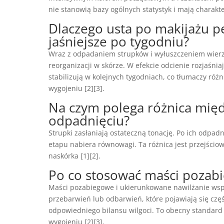
nie stanowią bazy ogólnych statystyk i mają charakter
Dlaczego usta po makijażu
jaśniejsze po tygodniu?
Wraz z odpadaniem strupków i wyłuszczeniem wierzc
reorganizacji w skórze. W efekcie odcienie rozjaśni
stabilizują w kolejnych tygodniach, co tłumaczy r
wygojeniu [2][3].
Na czym polega różnica międ
odpadnięciu?
Strupki zasłaniają ostateczną tonację. Po ich odpadn
etapu nabiera równowagi. Ta różnica jest przejścio
naskórka [1][2].
Po co stosować maści pozabi
Maści pozabiegowe i ukierunkowane nawilżanie wspi
przebarwień lub odbarwień, które pojawiają się czę
odpowiedniego bilansu wilgoci. To obecny standard
wygojeniu [2][3].