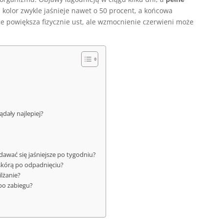
kolor zwykle jaśnieje nawet o 50 procent, a końcowa
e powiększa fizycznie ust, ale wzmocnienie czerwieni może
dały najlepiej?
wać się jaśniejsze po tygodniu?
skórą po odpadnięciu?
lżanie?
 po zabiegu?