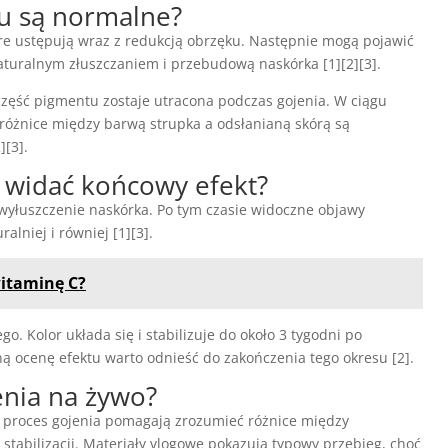
ru są normalne?
tóre ustępują wraz z redukcją obrzęku. Następnie mogą pojawić
 naturalnym złuszczaniem i przebudową naskórka [1][2][3].
część pigmentu zostaje utracona podczas gojenia. W ciągu
 różnice między barwą strupka a odsłanianą skórą są
][3].
dy widać końcowy efekt?
 wyłuszczenie naskórka. Po tym czasie widoczne objawy
lniej i równiej [1][3].
witaminę C?
o. Kolor układa się i stabilizuje do około 3 tygodni po
ą ocenę efektu warto odnieść do zakończenia tego okresu [2].
enia na żywo?
 proces gojenia pomagają zrozumieć różnice między
abilizacji. Materiały vlogowe pokazują typowy przebieg, choć