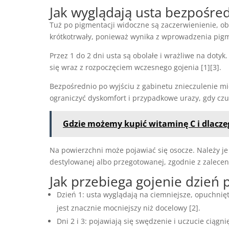
Jak wyglądają usta bezpośre
Tuż po pigmentacji widoczne są zaczerwienienie, ob
krótkotrwały, ponieważ wynika z wprowadzenia pigmen
Przez 1 do 2 dni usta są obolałe i wrażliwe na dotyk
się wraz z rozpoczęciem wczesnego gojenia [1][3].
Bezpośrednio po wyjściu z gabinetu znieczulenie mi
ograniczyć dyskomfort i przypadkowe urazy, gdy czuc
Gdzie możemy kupić witaminę C i dlacze
Na powierzchni może pojawiać się osocze. Należy je 
destylowanej albo przegotowanej, zgodnie z zalecen
Jak przebiega gojenie dzień 
Dzień 1: usta wyglądają na ciemniejsze, opuchnię
jest znacznie mocniejszy niż docelowy [2].
Dni 2 i 3: pojawiają się swędzenie i uczucie ciągn