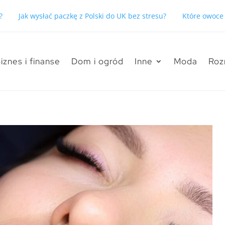
 paczkę z Polski do UK bez stresu?
Które owoce są dobrym źród
iznes i finanse
Dom i ogród
Inne
Moda
Roz