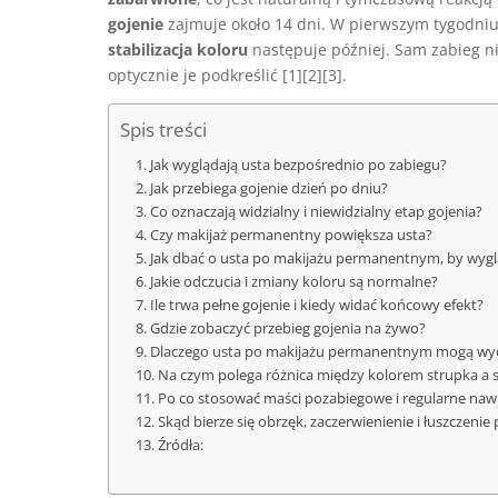
gojenie
zajmuje około 14 dni. W pierwszym tygodniu 
stabilizacja koloru
następuje później. Sam zabieg ni
optycznie je podkreślić [1][2][3].
Spis treści
Jak wyglądają usta bezpośrednio po zabiegu?
Jak przebiega gojenie dzień po dniu?
Co oznaczają widzialny i niewidzialny etap gojenia?
Czy makijaż permanentny powiększa usta?
Jak dbać o usta po makijażu permanentnym, by wyglą
Jakie odczucia i zmiany koloru są normalne?
Ile trwa pełne gojenie i kiedy widać końcowy efekt?
Gdzie zobaczyć przebieg gojenia na żywo?
Dlaczego usta po makijażu permanentnym mogą wyda
Na czym polega różnica między kolorem strupka a 
Po co stosować maści pozabiegowe i regularne nawi
Skąd bierze się obrzęk, zaczerwienienie i łuszczenie
Źródła: