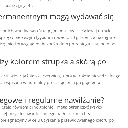
 ilustracyjny [4].
 permanentnym mogą wydawać się
hnich warstw naskórka pigment ulega częściowej utracie i
ają się w pierwszym tygodniu nawet o 50 procent, a następnie
óżnicę między wyglądem bezpośrednio po zabiegu a stanem po
zy kolorem strupka a skórą po
ięciu widać jaśniejszą czerwień, która w trakcie niewidzialnego
wa i wpisana w normalny proces gojenia po pigmentacji
egowe i regularne nawilżanie?
erają równomierne gojenie i mogą ograniczyć ryzyko
ściej przy stosowaniu samego natłuszczania bez
 pielęgnacyjny w celu uzyskania przewidywalnego koloru po