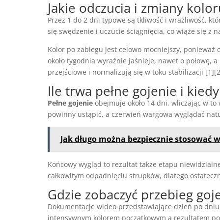
Jakie odczucia i zmiany kolo
Przez 1 do 2 dni typowe są tkliwość i wrażliwość, k
się swędzenie i uczucie ściągnięcia, co wiąże się z
Kolor po zabiegu jest celowo mocniejszy, ponieważ 
około tygodnia wyraźnie jaśnieje, nawet o połowę, a
przejściowe i normalizują się w toku stabilizacji [1][2
Ile trwa pełne gojenie i kie
Pełne gojenie
obejmuje około 14 dni, wliczając w to
powinny ustąpić, a czerwień wargowa wyglądać natura
Jak długo można bezpiecznie stosować 
Końcowy wygląd to rezultat także etapu niewidzialneg
całkowitym odpadnięciu strupków, dlatego ostateczn
Gdzie zobaczyć przebieg goj
Dokumentacje wideo przedstawiające dzień po dniu
intensywnym kolorem początkowym a rezultatem po st