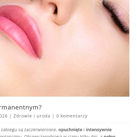
permanentnym?
2026
|
Zdrowie i uroda
|
0 komentarzy
zabiegu są zaczerwienione,
opuchnięte
i
intensywnie
ą organizmu. Objawy łagodnieją w ciągu kilku dni, a
pełne