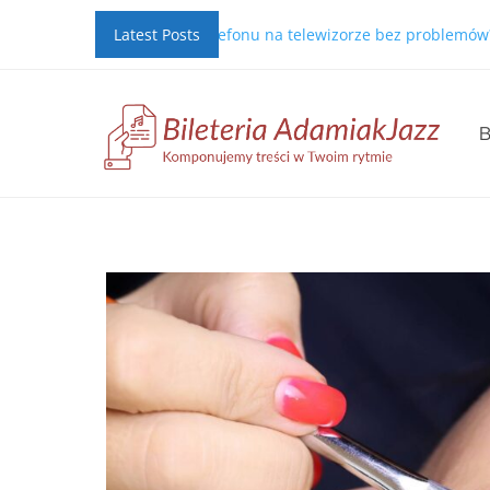
glądać TV z telefonu na telewizorze bez problemów?
Latest Posts
Jak wysłać
B