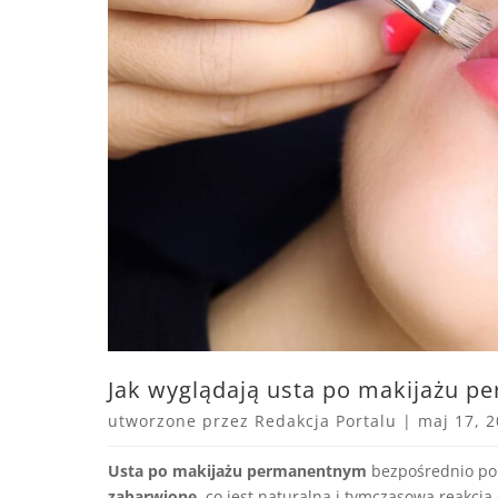
Jak wyglądają usta po makijażu 
utworzone przez
Redakcja Portalu
|
maj 17, 
Usta po makijażu permanentnym
bezpośrednio po 
zabarwione
, co jest naturalną i tymczasową reakcj