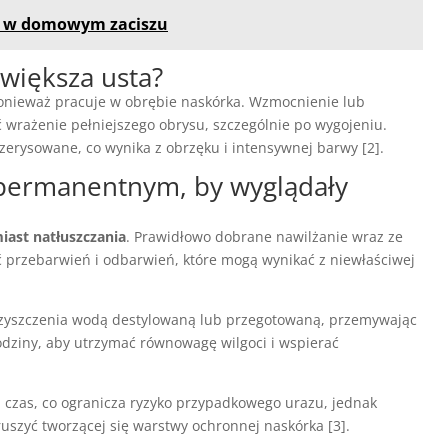
ki w domowym zaciszu
większa usta?
ponieważ pracuje w obrębie naskórka. Wzmocnienie lub
wrażenie pełniejszego obrysu, szczególnie po wygojeniu.
erysowane, co wynika z obrzęku i intensywnej barwy [2].
 permanentnym, by wyglądały
iast natłuszczania
. Prawidłowo dobrane nawilżanie wraz ze
rzebarwień i odbarwień, które mogą wynikać z niewłaściwej
czyszczenia wodą destylowaną lub przegotowaną, przemywając
 godziny, aby utrzymać równowagę wilgoci i wspierać
 czas, co ogranicza ryzyko przypadkowego urazu, jednak
uszyć tworzącej się warstwy ochronnej naskórka [3].