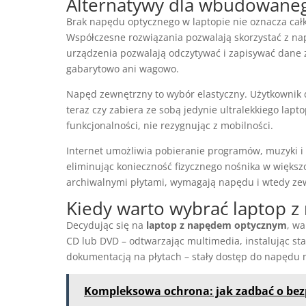
Alternatywy dla wbudowane
Brak napędu optycznego w laptopie nie oznacza całko
Współczesne rozwiązania pozwalają skorzystać z n
urządzenia pozwalają odczytywać i zapisywać dane z 
gabarytowo ani wagowo.
Napęd zewnętrzny to wybór elastyczny. Użytkownik d
teraz czy zabiera ze sobą jedynie ultralekkiego lap
funkcjonalności, nie rezygnując z mobilności.
Internet umożliwia pobieranie programów, muzyki i
eliminując konieczność fizycznego nośnika w większoś
archiwalnymi płytami, wymagają napędu i wtedy zew
Kiedy warto wybrać laptop 
Decydując się na
laptop z napędem optycznym
, wa
CD lub DVD – odtwarzając multimedia, instalując st
dokumentacją na płytach – stały dostęp do napędu 
Kompleksowa ochrona: jak zadbać o bez