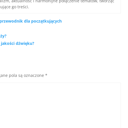
nalizm, aktualność i harmonijne połączenie tematów, tworząc
ujące go treści.
rzewodnik dla początkujących
uży?
 jakości dźwięku?
ane pola są oznaczone
*