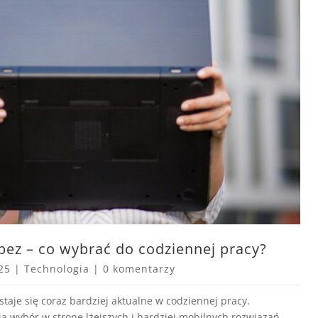
ez – co wybrać do codziennej pracy?
025
|
Technologia
|
0 komentarzy
staje się coraz bardziej aktualne w codziennej pracy.
 wybór w stronę lżejszych i bardziej mobilnych rozwiązań,