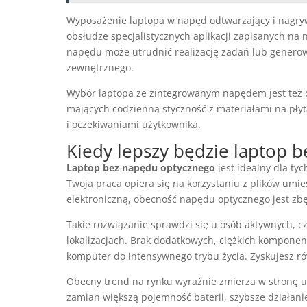
Wyposażenie laptopa w napęd odtwarzający i nagrywa
obsłudze specjalistycznych aplikacji zapisanych na 
napędu może utrudnić realizację zadań lub genero
zewnętrznego.
Wybór laptopa ze zintegrowanym napędem jest też op
mających codzienną styczność z materiałami na pły
i oczekiwaniami użytkownika.
Kiedy lepszy będzie laptop 
Laptop bez napędu optycznego
jest idealny dla tyc
Twoja praca opiera się na korzystaniu z plików umi
elektroniczną, obecność napędu optycznego jest zb
Takie rozwiązanie sprawdzi się u osób aktywnych, c
lokalizacjach. Brak dodatkowych, ciężkich kompone
komputer do intensywnego trybu życia. Zyskujesz ró
Obecny trend na rynku wyraźnie zmierza w stronę 
zamian większą pojemność baterii, szybsze działanie 