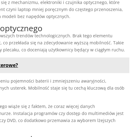
ię z mechanizmu, elektroniki i czujnika optycznego, które
nt czyni laptop mniej poręcznym do częstego przenoszenia,
ch modeli bez napędów optycznych.
 optycznego
wszych trendów technologicznych. Brak tego elementu
t, co przekłada się na zdecydowanie wyższą mobilność. Takie
y plecaku, co doceniają użytkownicy będący w ciągłym ruchu.
uterowe?
iu pojemności baterii i zmniejszeniu awaryjności,
nych usterek. Mobilność staje się tu cechą kluczową dla osób
o wiąże się z faktem, że coraz więcej danych
urze. Instalacja programów czy dostęp do multimediów jest
D czy DVD, co dodatkowo przemawia za wyborem lżejszych