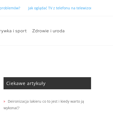
ć problemów?
Jak oglądać TV z telefonu na telewizorze bez pro
rywka i sport
Zdrowie i uroda
Ciekawe artykuły
Deironizacja lakieru co to jest i kiedy warto ją
wykonać?