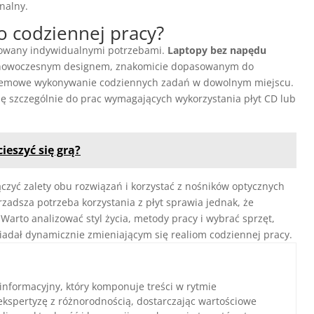
onalny.
 codziennej pracy?
towany indywidualnymi potrzebami.
Laptopy bez napędu
 i nowoczesnym designem, znakomicie dopasowanym do
blemowe wykonywanie codziennych zadań w dowolnym miejscu.
ę szczególnie do prac wymagających wykorzystania płyt CD lub
ieszyć się grą?
zyć zalety obu rozwiązań i korzystać z nośników optycznych
zadsza potrzeba korzystania z płyt sprawia jednak, że
 Warto analizować styl życia, metody pracy i wybrać sprzęt,
owiadał dynamicznie zmieniającym się realiom codziennej pracy.
 informacyjny, który komponuje treści w rytmie
ekspertyzę z różnorodnością, dostarczając wartościowe