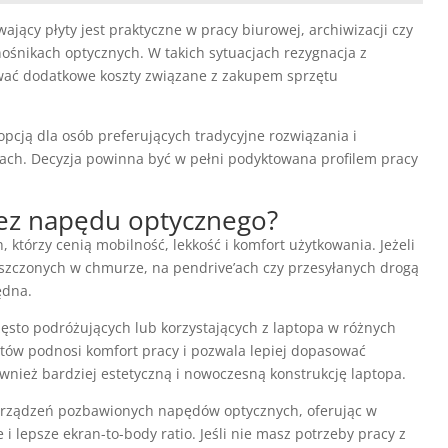
jący płyty jest praktyczne w pracy biurowej, archiwizacji czy
nośnikach optycznych. W takich sytuacjach rezygnacja z
wać dodatkowe koszty związane z zakupem sprzętu
cją dla osób preferujących tradycyjne rozwiązania i
tach. Decyzja powinna być w pełni podyktowana profilem pracy
bez napędu optycznego?
h, którzy cenią mobilność, lekkość i komfort użytkowania. Jeżeli
eszczonych w chmurze, na pendrive’ach czy przesyłanych drogą
ędna.
zęsto podróżujących lub korzystających z laptopa w różnych
ntów podnosi komfort pracy i pozwala lepiej dopasować
wnież bardziej estetyczną i nowoczesną konstrukcję laptopa.
urządzeń pozbawionych napędów optycznych, oferując w
i lepsze ekran-to-body ratio. Jeśli nie masz potrzeby pracy z