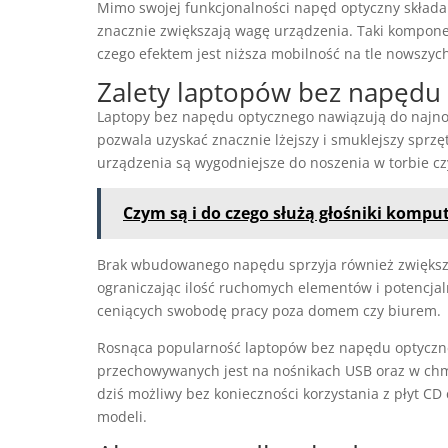
Mimo swojej funkcjonalności napęd optyczny składa s
znacznie zwiększają wagę urządzenia. Taki kompone
czego efektem jest niższa mobilność na tle nowszy
Zalety laptopów bez napędu
Laptopy bez napędu optycznego nawiązują do najno
pozwala uzyskać znacznie lżejszy i smuklejszy sprzę
urządzenia są wygodniejsze do noszenia w torbie cz
Czym są i do czego służą głośniki komp
Brak wbudowanego napędu sprzyja również zwiększen
ograniczając ilość ruchomych elementów i potencjal
ceniących swobodę pracy poza domem czy biurem.
Rosnąca popularność laptopów bez napędu optyczneg
przechowywanych jest na nośnikach USB oraz w chm
dziś możliwy bez konieczności korzystania z płyt C
modeli.