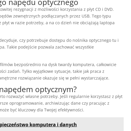
go napędu optycznego
witej rezygnacji z możliwości korzystania z płyt CD i DVD.
apędów zewnętrznych podłączanych przez USB. Tego typu
płyt w razie potrzeby, a na co dzień nie obciążają laptopa
ecyduje, czy potrzebuje dostępu do nośnika optycznego tu i
topa. Takie podejście pozwala zachować wszystkie
 filmów bezpośrednio na dysk twardy komputera, całkowicie
ci zadań. Tylko wyjątkowe sytuacje, takie jak praca z
nętrzne rozwiązanie okazuje się w pełni wystarczające.
z napędem optycznym?
rto rozważyć własne potrzeby. Jeśli regularnie korzystasz z płyt
arsze oprogramowanie, archiwizując dane czy pracując z
może być kluczowy dla Twojej efektywności.
pieczeństwo komputera i danych