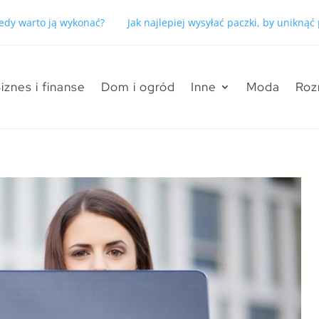
kiedy warto ją wykonać?
Jak najlepiej wysyłać paczki, by unikną
iznes i finanse
Dom i ogród
Inne
Moda
Roz