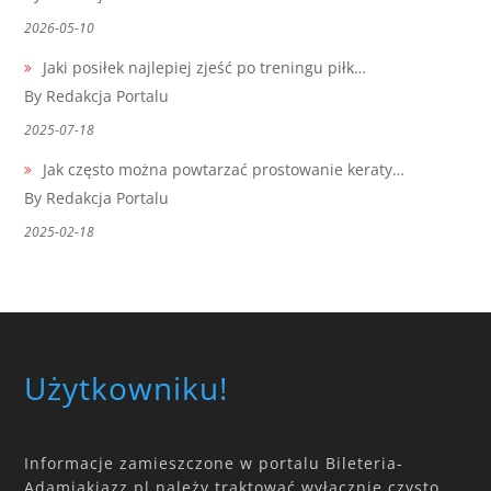
2026-05-10
Jaki posiłek najlepiej zjeść po treningu piłk…
By Redakcja Portalu
2025-07-18
Jak często można powtarzać prostowanie keraty…
By Redakcja Portalu
2025-02-18
Użytkowniku!
Informacje zamieszczone w portalu Bileteria-
Adamiakjazz.pl należy traktować wyłącznie czysto