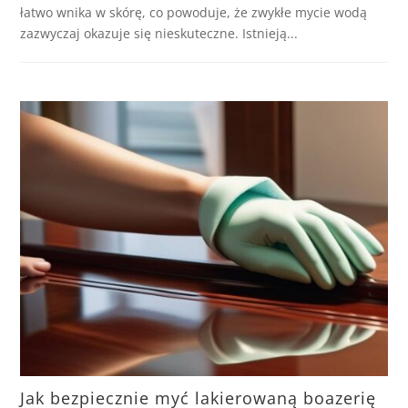
łatwo wnika w skórę, co powoduje, że zwykłe mycie wodą
zazwyczaj okazuje się nieskuteczne. Istnieją...
Jak bezpiecznie myć lakierowaną boazerię